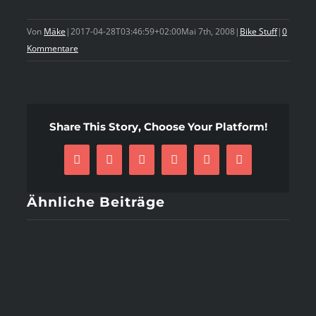
Von
Mäke
|
2017-04-28T03:46:59+02:00
Mai 7th, 2008
|
Bike Stuff
|
0
Kommentare
Share This Story, Choose Your Platform!
Facebook
X
Reddit
LinkedIn
Pinterest
E-
Mail
Ähnliche Beiträge