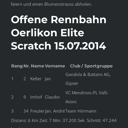
feiern und einen Blumenstrauss abholen.
Offene Rennbahn
Oerlikon Elite
Scratch 15.07.2014
Rang
Nr.
Name
Vorname
Club / Sportgruppe
Gandola & Battaini AG,
1
2
Keller
Jan
Gipser
VC Mendrisio-PL Valli-
2
9
Imhof
Claudio
Assos
3
34
Freuler
Jan. André
Team Hörmann
Distanz: 6 Km Zeit: 7 Min. 37.200 Sek. Schnitt: 47.244