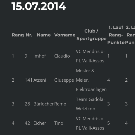
15.07.2014
1. Lauf
2. L
Club /
Rang
Nr.
Name
Vorname
Rang-
Ra
Sportgruppe
Punkte
Pun
VC Mendrisio-
1
9
Imhof
Claudio
1
1
PL Valli-Assos
Mösler &
2
141
Atzeni
Giuseppe
Meier,
4
2
Elektroanlagen
Team Gadola-
3
28
Bärlocher
Remo
3
3
Wetzikon
VC Mendrisio-
4
42
Eicher
Tino
5
4
PL Valli-Assos