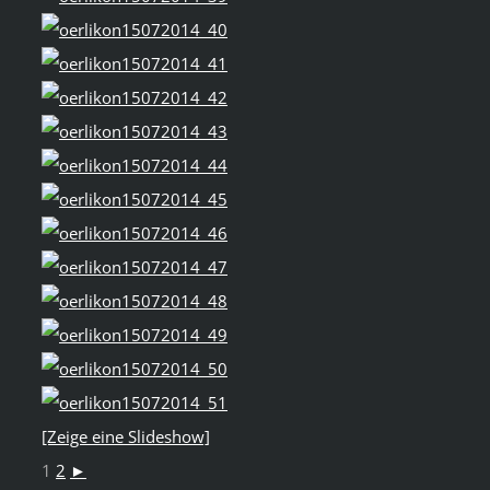
[Zeige eine Slideshow]
1
2
►