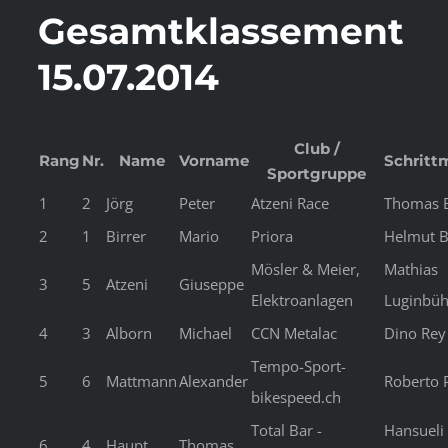
Gesamtklassement
15.07.2014
Club /
Rang
Nr.
Name
Vorname
Schritt
Sportgruppe
1
2
Jörg
Peter
Atzeni Race
Thomas 
2
1
Birrer
Mario
Priora
Helmut B
Mösler & Meier,
Mathias
3
5
Atzeni
Giuseppe
Elektroanlagen
Luginbüh
4
3
Alborn
Michael
CCN Metalac
Dino Rey
Tempo-Sport-
5
6
Mattmann
Alexander
Roberto P
bikespeed.ch
Total Bar -
Hansueli
6
4
Haupt
Thomas