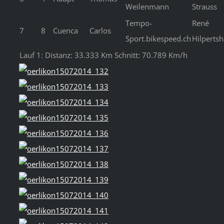
Weilenmann
Strauss
Tempo-
René
7
8
Cuenca
Carlos
Sport.bikespeed.ch
Hilperts
Lauf 1: Distanz: 33.333 Km Schnitt: 70.789 Km/h