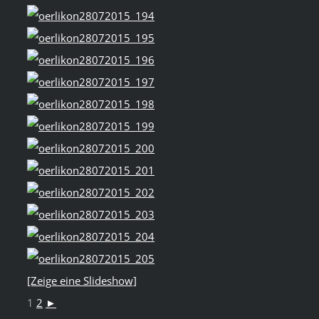
[Zeige eine Slideshow]
1
2
►