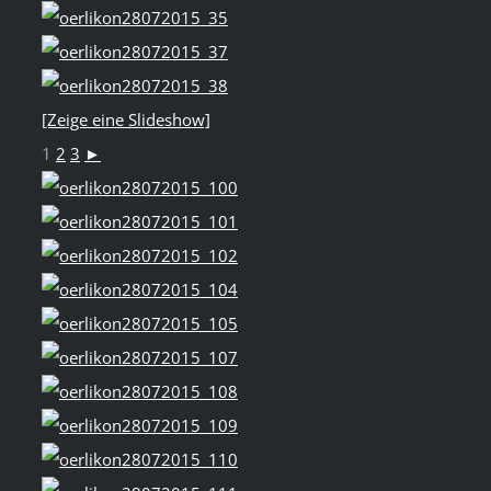
[Zeige eine Slideshow]
1
2
3
►