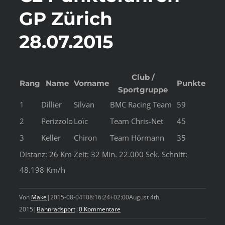
GP Zürich
28.07.2015
Club /
Rang
Name
Vorname
Punkte
Sportgruppe
1
Dillier
Silvan
BMC Racing Team
59
2
Perizzolo
Loïc
Team Chris-Net
45
3
Keller
Chiron
Team Hörmann
35
Distanz: 26 Km Zeit: 32 Min. 22.000 Sek. Schnitt:
48.198 Km/h
Von
Mäke
|
2015-08-04T08:16:24+02:00
August 4th,
2015
|
Bahnradsport
|
0 Kommentare