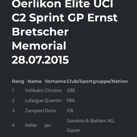
Oerlikon Elite UCI
C2 Sprint GP Ernst
Bretscher
Memorial
28.07.2015
Rang
Name
Vorname
Club/Sportgruppe/Nation
1
Volikakis
Christos
GRE
2
Lafargue
Quentin
FRA
3
Zampieri
Dario
ITA
Gandola & Battaini AG,
4
Keller
Jan
Gipser