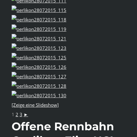
[Zeige eine Slideshow]
1
2
3
►
Offene Rennbahn