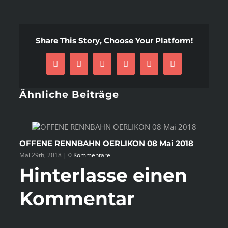
Share This Story, Choose Your Platform!
Facebook
X
Reddit
LinkedIn
Pinterest
E-
Mail
Ähnliche Beiträge
OFFENE RENNBAHN OERLIKON 08 Mai 2018
Vi
Mai 29th, 2018
|
0 Kommentare
Mai
Hinterlasse einen
Kommentar