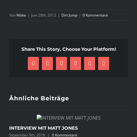
Von
Mäke
|
Juni 28th, 2012
|
Dirt Jump
|
0 Kommentare
Share This Story, Choose Your Platform!
Facebook
X
Reddit
LinkedIn
Pinterest
E-
Mail
Ähnliche Beiträge
INTERVIEW MIT MATT JONES
I
September 9th, 2018
|
0 Kommentare
A