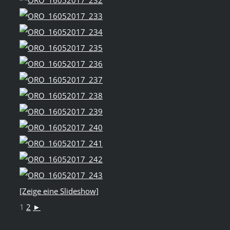
[Zeige eine Slideshow]
1
2
►