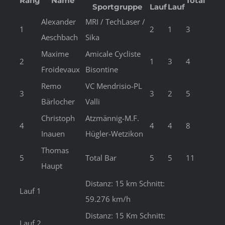
Rang
Name
Total
Sportgruppe
Lauf
Lauf
Alexander
MRI / TechLaser /
1
2
1
3
Aeschbach
Sika
Maxime
Amicale Cycliste
2
1
3
4
Froidevaux
Bisontine
Remo
VC Mendrisio-PL
3
3
2
5
Bärlocher
Valli
Christoph
Atzmännig-M.F.
4
4
4
8
Inauen
Hügler-Wetzikon
Thomas
5
Total Bar
5
5
11
Haupt
Distanz: 15 km Schnitt:
Lauf 1
59.276 km/h
Distanz: 15 Km Schnitt:
Lauf 2