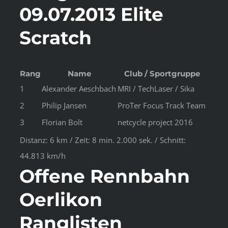
09.07.2013 Elite
Scratch
Rang
Name
Club / Sportgruppe
1
Alexander Aeschbach
MRI / TechLaser / Sika
2
Philip Jansen
ProTer Focus Track Team
3
Florian Bolt
netcycle project 2016
Distanz: 6 km / Zeit: 8 min. 2.000 sek. / Schnitt:
44.813 km/h
Offene Rennbahn
Oerlikon
Ranglisten