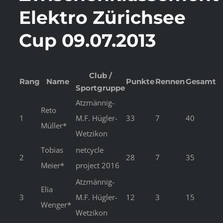
Elektro Zürichsee
Cup 09.07.2013
Club /
Rang
Name
Punkte
Rennen
Gesamt
Sportgruppe
Atzmännig-
Reto
1
M.F. Hügler-
33
7
40
Müller*
Wetzikon
Tobias
netcycle
2
28
7
35
Meier*
project 2016
Atzmännig-
Elia
3
M.F. Hügler-
12
3
15
Wenger*
Wetzikon