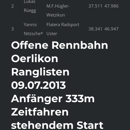
Lukas
2
M.F.Hügler-
37.511
47.986
Rüegg
Wetzikon
Yannis
Flatera Radsport
3
38.341
46.947
Nitzsche*
Uster
Offene Rennbahn
Oerlikon
Ranglisten
09.07.2013
Anfänger 333m
Zeitfahren
stehendem Start