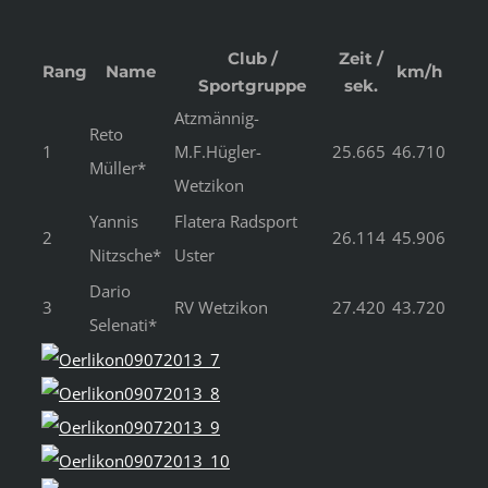
Club /
Zeit /
Rang
Name
km/h
Sportgruppe
sek.
Atzmännig-
Reto
1
M.F.Hügler-
25.665
46.710
Müller*
Wetzikon
Yannis
Flatera Radsport
2
26.114
45.906
Nitzsche*
Uster
Dario
3
RV Wetzikon
27.420
43.720
Selenati*