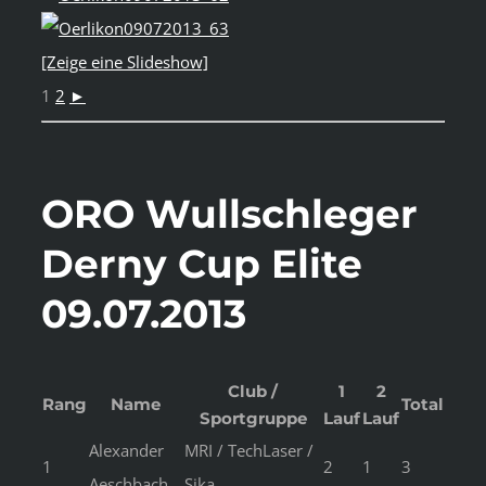
[Zeige eine Slideshow]
1
2
►
ORO Wullschleger
Derny Cup Elite
09.07.2013
Club /
1
2
Rang
Name
Total
Sportgruppe
Lauf
Lauf
Alexander
MRI / TechLaser /
1
2
1
3
Aeschbach
Sika