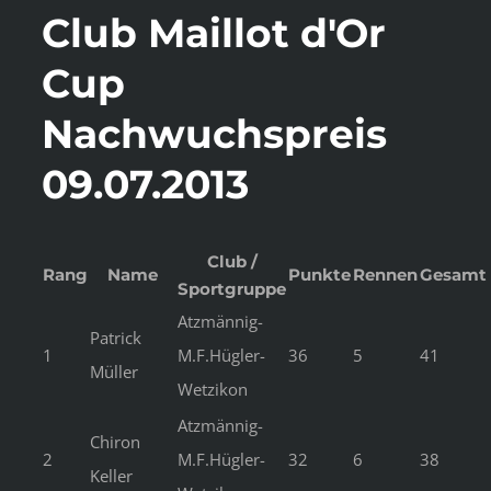
Club Maillot d'Or
Cup
Nachwuchspreis
09.07.2013
Club /
Rang
Name
Punkte
Rennen
Gesamt
Sportgruppe
Atzmännig-
Patrick
1
M.F.Hügler-
36
5
41
Müller
Wetzikon
Atzmännig-
Chiron
2
M.F.Hügler-
32
6
38
Keller