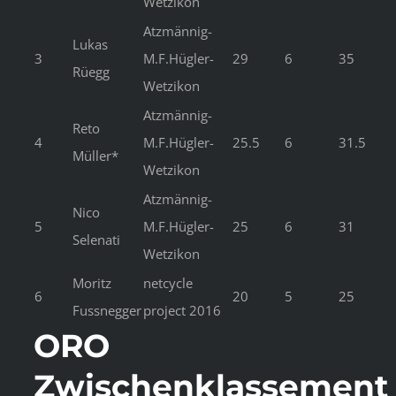
Wetzikon
Atzmännig-
Lukas
3
M.F.Hügler-
29
6
35
Rüegg
Wetzikon
Atzmännig-
Reto
4
M.F.Hügler-
25.5
6
31.5
Müller*
Wetzikon
Atzmännig-
Nico
5
M.F.Hügler-
25
6
31
Selenati
Wetzikon
Moritz
netcycle
6
20
5
25
Fussnegger
project 2016
ORO
Zwischenklassement