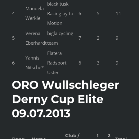
black tusk
Manuela
4
Racing by to
6
5
11
Werkle
Motion
Verena
bigla cycling
5
7
2
9
Eberhardt
team
Flatera
Yannis
6
Radsport
6
3
9
Nitsche*
Uster
ORO Wullschleger
Derny Cup Elite
09.07.2013
Club /
1
2