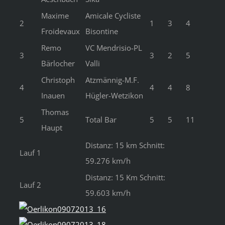
Maxime
Amicale Cycliste
2
1
3
4
Froidevaux
Bisontine
Remo
VC Mendrisio-PL
3
3
2
5
Bärlocher
Valli
Christoph
Atzmännig-M.F.
4
4
4
8
Inauen
Hügler-Wetzikon
Thomas
5
Total Bar
5
5
11
Haupt
Distanz: 15 km Schnitt:
Lauf 1
59.276 km/h
Distanz: 15 Km Schnitt:
Lauf 2
59.603 km/h